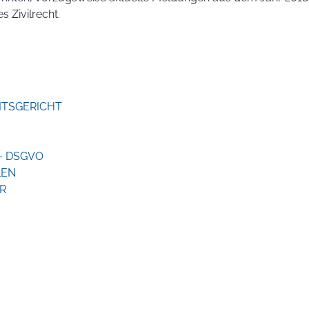
s Zivilrecht.
ITSGERICHT
– DSGVO
LEN
R